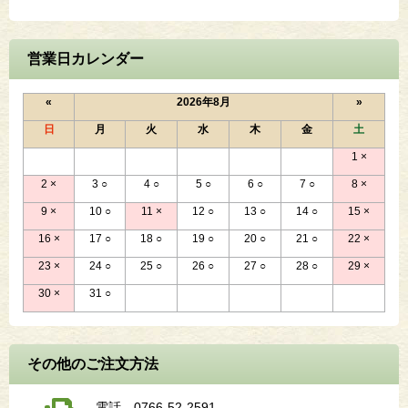
営業日カレンダー
«
2026年8月
»
日
月
火
水
木
金
土
1
×
2
×
3
○
4
○
5
○
6
○
7
○
8
×
9
×
10
○
11
×
12
○
13
○
14
○
15
×
16
×
17
○
18
○
19
○
20
○
21
○
22
×
23
×
24
○
25
○
26
○
27
○
28
○
29
×
30
×
31
○
その他のご注文方法
電話 0766-52-2591